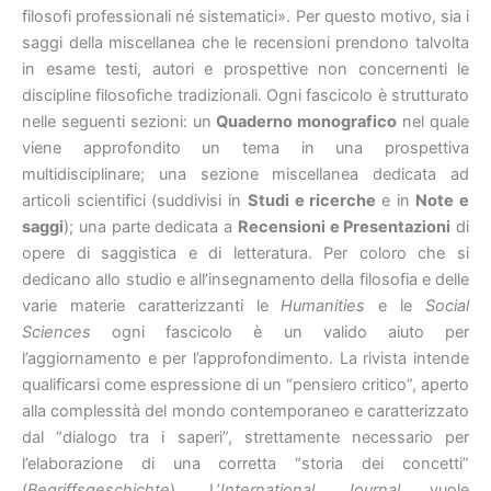
filosofi professionali né sistematici». Per questo motivo, sia i
saggi della miscellanea che le recensioni prendono talvolta
in esame testi, autori e prospettive non concernenti le
discipline filosofiche tradizionali. Ogni fascicolo è strutturato
nelle seguenti sezioni: un
Quaderno monografico
nel quale
viene approfondito un tema in una prospettiva
multidisciplinare; una sezione miscellanea dedicata ad
articoli scientifici (suddivisi in
Studi e ricerche
e in
Note e
saggi
); una parte dedicata a
Recensioni e Presentazioni
di
opere di saggistica e di letteratura. Per coloro che si
dedicano allo studio e all’insegnamento della filosofia e delle
varie materie caratterizzanti le
Humanities
e le
Social
Sciences
ogni fascicolo è un valido aiuto per
l’aggiornamento e per l’approfondimento. La rivista intende
qualificarsi come espressione di un “pensiero critico”, aperto
alla complessità del mondo contemporaneo e caratterizzato
dal “dialogo tra i saperi”, strettamente necessario per
l’elaborazione di una corretta “storia dei concetti”
(
Begriffsgeschichte
). L’
International Journal
vuole