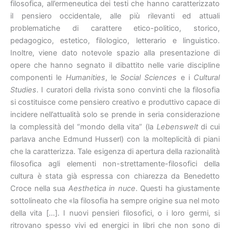
filosofica, all’ermeneutica dei testi che hanno caratterizzato
il pensiero occidentale, alle più rilevanti ed attuali
problematiche di carattere etico-politico, storico,
pedagogico, estetico, filologico, letterario e linguistico.
Inoltre, viene dato notevole spazio alla presentazione di
opere che hanno segnato il dibattito nelle varie discipline
componenti le
Humanities
, le
Social Sciences
e i
Cultural
Studies
. I curatori della rivista sono convinti che la filosofia
si costituisce come pensiero creativo e produttivo capace di
incidere nell’attualità solo se prende in seria considerazione
la complessità del “mondo della vita” (la
Lebenswelt
di cui
parlava anche Edmund Husserl) con la molteplicità di piani
che la caratterizza. Tale esigenza di apertura della razionalità
filosofica agli elementi non-strettamente-filosofici della
cultura è stata già espressa con chiarezza da Benedetto
Croce nella sua
Aesthetica in nuce
. Questi ha giustamente
sottolineato che «la filosofia ha sempre origine sua nel moto
della vita […]. I nuovi pensieri filosofici, o i loro germi, si
ritrovano spesso vivi ed energici in libri che non sono di