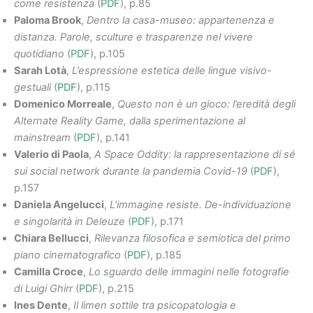
come resistenza
(
PDF
), p.85
Paloma Brook
,
Dentro la casa-museo: appartenenza e
distanza. Parole, sculture e trasparenze nel vivere
quotidiano
(
PDF
), p.105
Sarah Lotà
,
L’espressione estetica delle lingue visivo-
gestuali
(
PDF
), p.115
Domenico Morreale
,
Questo non è un gioco: l’eredità degli
Alternate Reality Game, dalla sperimentazione al
mainstream
(
PDF
), p.141
Valerio di Paola
,
A Space Oddity: la rappresentazione di sé
sui social network durante la pandemia Covid-19
(
PDF
),
p.157
Daniela Angelucci
,
L’immagine resiste. De-individuazione
e singolarità in Deleuze
(
PDF
), p.171
Chiara Bellucci
,
Rilevanza filosofica e semiotica del primo
piano cinematografico
(
PDF
), p.185
Camilla Croce
,
Lo sguardo delle immagini nelle fotografie
di Luigi Ghirr
(
PDF
), p.215
Ines Dente
,
Il limen sottile tra psicopatologia e