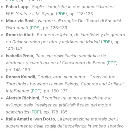
Fabio Luppi
,
Soglie simboliche in due drammi irlandesi:
W.B. Yeats e J.M. Synge
(
PDF
), pp. 118-125
Maurizio Basili
,
Narrare sulla soglia:
Der Tunnel
di Friedrich
Dürrenmatt
(
PDF
), pp. 126-139
Roberta Alviti
,
Frontera religiosa, de identidad y de género
en Dejar un reino por otro y mártires de Madrid
(
PDF
), pp.
140-147
Isabella Proia
,
Para una delimitación semántica de
«fortuna» y «ventura» en el Cancionero de Baena
(
PDF
),
pp. 148-159
Roman Kolodii
,
Cogito, ergo sum homo – Crossing the
Thresholds between Human Beings, Cyborgs and Artificial
Intelligence
(
PDF
), pp. 160-177
Alessio Richichi
,
Il confine tra uomo e macchina e lo
sviluppo delle intelligenze artificiali: il caso dei motori
scacchistici
(
PDF
), pp. 178-185
Italia Amati e Ivan Dotto
,
La preparazione mentale per il
superamento della soglia dell’eccellenza in ambito sportivo