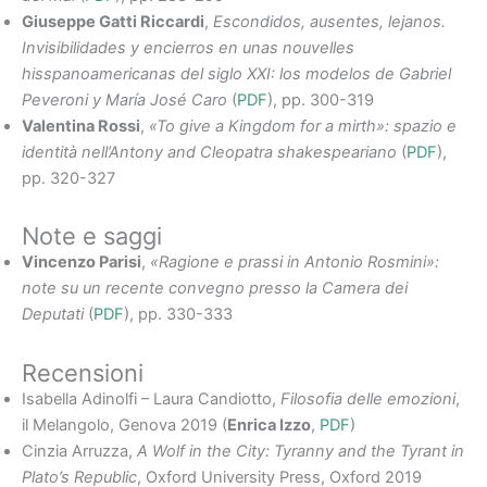
Giuseppe Gatti Riccardi
,
Escondidos, ausentes, lejanos.
Invisibilidades y encierros en unas nouvelles
hisspanoamericanas del siglo XXI: los modelos de Gabriel
Peveroni y María José Caro
(
PDF
), pp. 300-319
Valentina Rossi
,
«To give a Kingdom for a mirth»: spazio e
identità nell’Antony and Cleopatra
shakespeariano
(
PDF
),
pp. 320-327
Note e saggi
Vincenzo Parisi
,
«Ragione e prassi in Antonio Rosmini»:
note su un recente convegno presso la Camera dei
Deputati
(
PDF
), pp. 330-333
Recensioni
Isabella Adinolfi – Laura Candiotto,
Filosofia delle emozioni
,
il Melangolo, Genova 2019 (
Enrica Izzo
,
PDF
)
Cinzia Arruzza,
A Wolf in the City: Tyranny and the Tyrant in
Plato’s Republic
, Oxford University Press, Oxford 2019