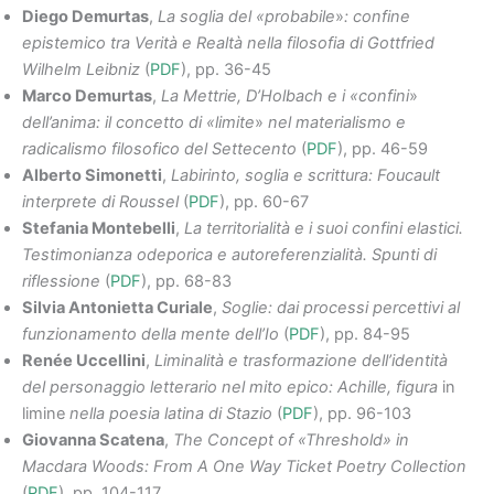
Diego Demurtas
,
La soglia del «probabile
»
: confine
epistemico tra Verità e Realtà nella filosofia di Gottfried
Wilhelm Leibniz
(
PDF
), pp. 36-45
Marco Demurtas
,
La Mettrie, D’Holbach e i «confini
»
dell’anima: il concetto di «limite
»
nel materialismo e
radicalismo filosofico del Settecento
(
PDF
), pp. 46-59
Alberto Simonetti
,
Labirinto, soglia e scrittura: Foucault
interprete di Roussel
(
PDF
), pp. 60-67
Stefania Montebelli
,
La territorialità e i suoi confini elastici.
Testimonianza odeporica e autoreferenzialità. Spunti di
riflessione
(
PDF
), pp. 68-83
Silvia Antonietta Curiale
,
Soglie: dai processi percettivi al
funzionamento della mente dell’Io
(
PDF
), pp. 84-95
Renée Uccellini
,
Liminalità e trasformazione dell’identità
del personaggio letterario nel mito epico: Achille, figura
in
limine
nella poesia latina di Stazio
(
PDF
), pp. 96-103
Giovanna Scatena
,
The Concept of «Threshold» in
Macdara Woods: From A One Way Ticket Poetry Collection
(
PDF
), pp. 104-117