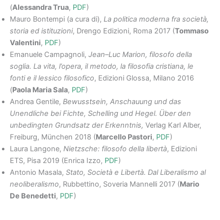
(
Alessandra Trua
,
PDF
)
Mauro Bontempi (a cura di),
La politica moderna fra società,
storia ed istituzioni
, Drengo Edizioni, Roma 2017 (
Tommaso
Valentini
,
PDF
)
Emanuele Campagnoli,
Jean–Luc Marion, filosofo della
soglia. La vita, l’opera, il metodo, la filosofia cristiana, le
fonti e il lessico filosofico
, Edizioni Glossa, Milano 2016
(
Paola Maria Sala
,
PDF
)
Andrea Gentile,
Bewusstsein, Anschauung und das
Unendliche bei Fichte, Schelling und Hegel. Über den
unbedingten Grundsatz der Erkenntnis,
Verlag Karl Alber,
Freiburg, München 2018 (
Marcello Pastori
,
PDF
)
Laura Langone,
Nietzsche: filosofo della libertà
, Edizioni
ETS, Pisa 2019 (Enrica Izzo,
PDF
)
Antonio Masala,
Stato, Società e Libertà. Dal Liberalismo al
neoliberalismo
, Rubbettino, Soveria Mannelli 2017 (
Mario
De Benedetti
,
PDF
)